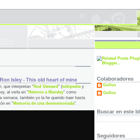
Colaboradores
on Isley - This old heart of mine
Gollus
, que interpretan "
Rod Steward
" (
wikipedia
y
ey, al verla en "
Retorno a Mandey
" como
Gollus
a semana, también yo la he querido traer hasta
ón en "
Memoria de una desmemoriada
".
Buscar en este b
Seguidores