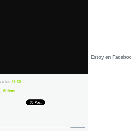
Estoy en Faceboo
us
a las
23:30
a
,
Videos